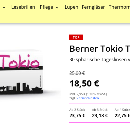
Pflege
Lesebrillen
Lupen
Ferngläser
Thermom
TOP
Berner Tokio 
30 sphärische Tageslinsen 
25,00 €
18,50 €
inkl.
2,95 €
(19.0% MwSt.)
zzgl.
Versandkosten
Ab 2 Stück
Ab 3 Stück
Ab 4 Stüc
23,75 €
23,13 €
22,75 