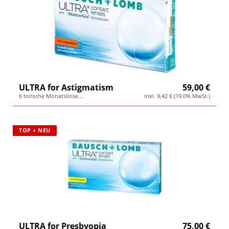
ULTRA for Astigmatism
59,00 €
6 torische Monatslinse...
inkl. 9,42 € (19.0% MwSt.)
TOP + NEU
ULTRA for Presbyopia
75,00 €