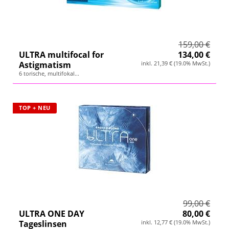
159,00 €
ULTRA multifocal for
134,00 €
Astigmatism
inkl. 21,39 € (19.0% MwSt.)
6 torische, multifokal...
TOP + NEU
99,00 €
ULTRA ONE DAY
80,00 €
Tageslinsen
inkl. 12,77 € (19.0% MwSt.)