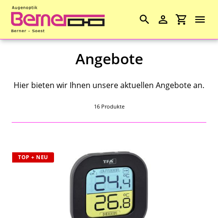
Suchen
Einloggen
Einkaufs
Direkt
S
Angebote
zum
Angebote
Inhalt
a
Kontaktlinsen
Hier bieten wir Ihnen unsere aktuellen Angebote an.
m
m
Lesebrillen
16 Produkte
l
Pflege
u
Lupen
n
TOP + NEU
g
Ferngläser
:
Thermometer