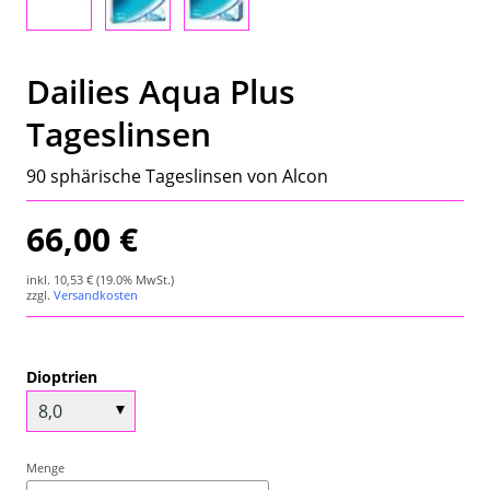
Wetterstation
Hygrometer
Dailies Aqua Plus
Tageslinsen
Über uns
90 sphärische Tageslinsen von Alcon
Kontakt
66,00 €
inkl.
10,53 €
(19.0% MwSt.)
zzgl.
Versandkosten
Dioptrien
Menge