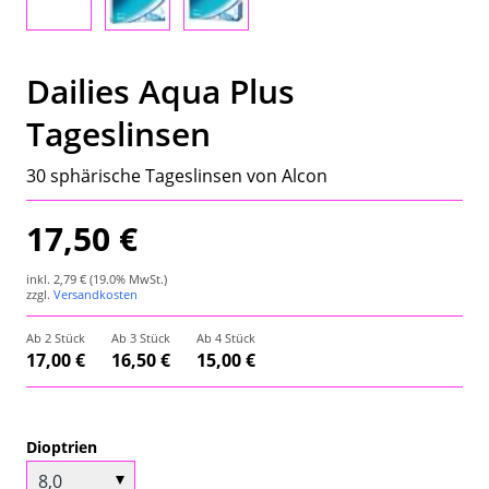
Wetterstation
Hygrometer
Dailies Aqua Plus
Tageslinsen
Über uns
30 sphärische Tageslinsen von Alcon
Kontakt
17,50 €
inkl.
2,79 €
(19.0% MwSt.)
zzgl.
Versandkosten
Ab 2 Stück
Ab 3 Stück
Ab 4 Stück
17,00 €
16,50 €
15,00 €
Dioptrien