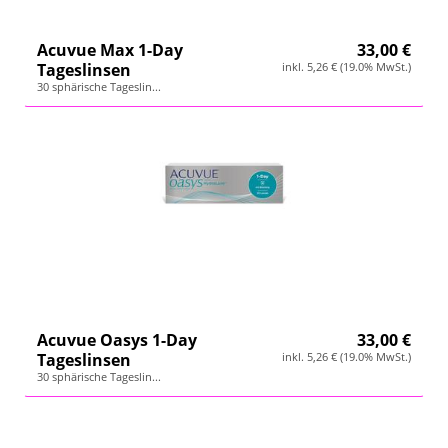
Wetterstation
Acuvue Max 1-Day
33,00 €
Hygrometer
Tageslinsen
inkl. 5,26 € (19.0% MwSt.)
30 sphärische Tageslin...
Über uns
Kontakt
Acuvue Oasys 1-Day
33,00 €
Tageslinsen
inkl. 5,26 € (19.0% MwSt.)
30 sphärische Tageslin...