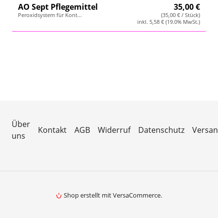
AO Sept Pflegemittel
35,00 €
Wetterstation
Peroxidsystem für Kont...
(35,00 € / Stück)
inkl. 5,58 € (19.0% MwSt.)
Hygrometer
Über uns
Kontakt
Über
Kontakt
AGB
Widerruf
Datenschutz
Versa
uns
Shop erstellt mit VersaCommerce.