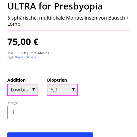
ULTRA for Presbyopia
Wetterstation
6 sphärische, multifokale Monatslinsen von Bausch +
Hygrometer
Lomb
Über uns
75,00 €
Kontakt
inkl.
11,97 €
(19.0% MwSt.)
zzgl.
Versandkosten
Addition
Dioptrien
Menge