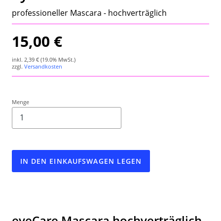
Wetterstation
professioneller Mascara - hochverträglich
Hygrometer
15,00 €
Über uns
inkl.
2,39 €
(19.0% MwSt.)
zzgl.
Versandkosten
Kontakt
Menge
IN DEN EINKAUFSWAGEN LEGEN
eyeCare Mascara hochverträglich