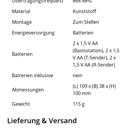
Übertragungsfrequenz
868 MHz
Material
Kunststoff
Montage
Zum Stellen
Energieversorgung
Batterien
2 x 1,5 V AA
(Basisstation), 2 x 1,5
Batterien
V AA (T-Sender), 2 x
1,5 V AA (R-Sender)
Batterien inklusive
nein
(L) 109 x (B) 38 x (H)
Abmessungen
100 mm
Gewicht
115 g
Lieferung & Versand