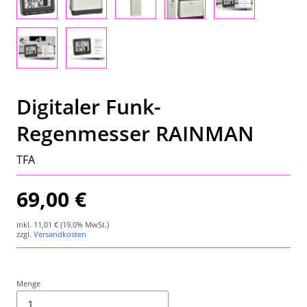
Wetterstation
Hygrometer
Über uns
Digitaler Funk-
Kontakt
Regenmesser RAINMAN
TFA
69,00 €
inkl.
11,01 €
(19.0% MwSt.)
zzgl.
Versandkosten
Menge