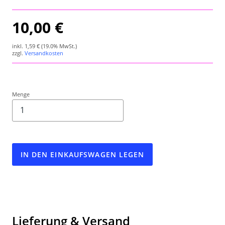
Wetterstation
10,00 €
Hygrometer
inkl.
1,59 €
(19.0% MwSt.)
zzgl.
Versandkosten
Über uns
Kontakt
Menge
IN DEN EINKAUFSWAGEN LEGEN
Lieferung & Versand