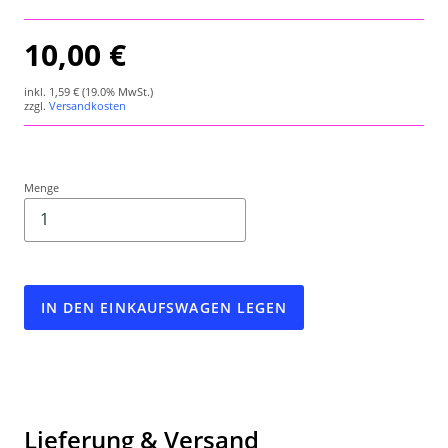
Wetterstation
10,00 €
Hygrometer
inkl.
1,59 €
(19.0% MwSt.)
zzgl.
Versandkosten
Über uns
Kontakt
Menge
IN DEN EINKAUFSWAGEN LEGEN
Lieferung & Versand