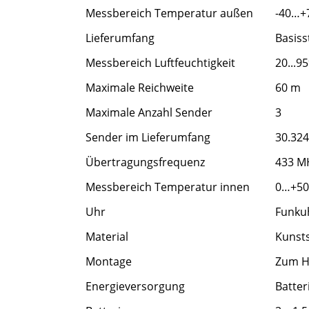
Messbereich Temperatur außen
-40…+7
Lieferumfang
Basiss
Messbereich Luftfeuchtigkeit
20...9
Maximale Reichweite
60 m
Maximale Anzahl Sender
3
Sender im Lieferumfang
30.324
Übertragungsfrequenz
433 M
Messbereich Temperatur innen
0…+50
Uhr
Funku
Material
Kunsts
Montage
Zum H
Energieversorgung
Batter