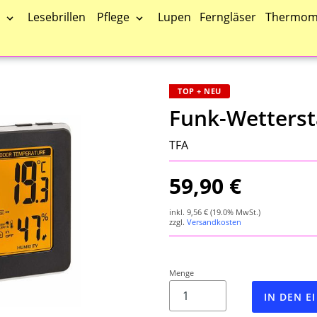
Pflege
Lesebrillen
Lupen
Ferngläser
Thermom
TOP + NEU
Funk-Wetters
TFA
59,90 €
inkl.
9,56 €
(19.0% MwSt.)
zzgl.
Versandkosten
Menge
IN DEN 