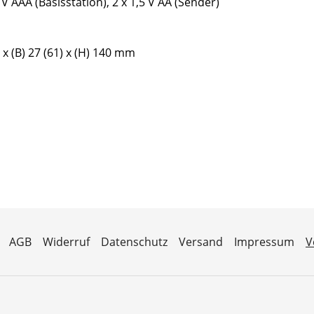
5 V AAA (Basisstation), 2 x 1,5 V AA (Sender)
4 x (B) 27 (61) x (H) 140 mm
AGB
Widerruf
Datenschutz
Versand
Impressum
V