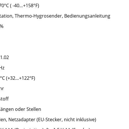
0°C ( -40…+158°F)
tation, Thermo-Hygrosender, Bedienungsanleitung
5%
1.02
Hz
°C (+32…+122°F)
hr
toff
ängen oder Stellen
ien, Netzadapter (EU-Stecker, nicht inklusive)