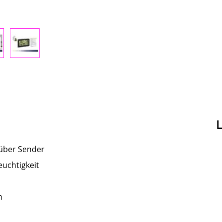
 über Sender
uchtigkeit
n