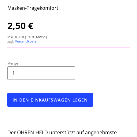
Wetterstation
Masken-Tragekomfort
Hygrometer
2,50 €
Über uns
inkl.
0,39 €
(19.0% MwSt.)
zzgl.
Versandkosten
Kontakt
Menge
IN DEN EINKAUFSWAGEN LEGEN
Der OHREN-HELD unterstützt auf angenehmste