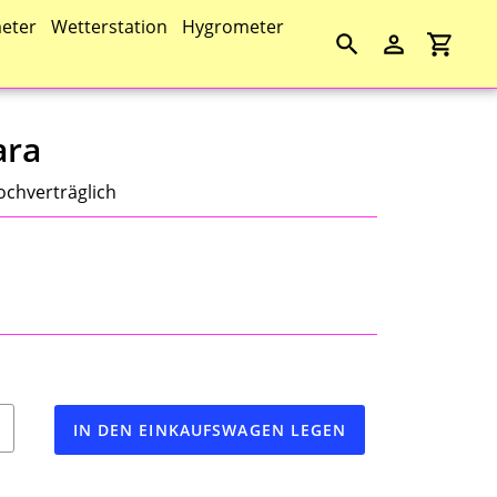
eter
Wetterstation
Hygrometer
Suchen
Einloggen
Einkau
ara
ochverträglich
IN DEN EINKAUFSWAGEN LEGEN