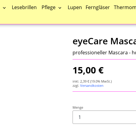
Pflege
Lesebrillen
Lupen
Ferngläser
Thermom
eyeCare Masc
professioneller Mascara - h
15,00 €
inkl.
2,39 €
(19.0% MwSt.)
zzgl.
Versandkosten
Menge