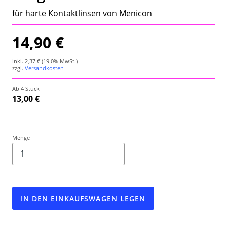
Wetterstation
für harte Kontaktlinsen von Menicon
Hygrometer
14,90 €
Über uns
inkl.
2,37 €
(19.0% MwSt.)
zzgl.
Versandkosten
Kontakt
Ab 4 Stück
13,00 €
Menge
IN DEN EINKAUFSWAGEN LEGEN