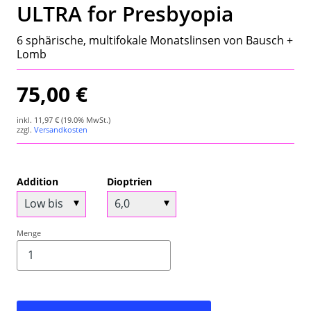
ULTRA for Presbyopia
Wetterstation
6 sphärische, multifokale Monatslinsen von Bausch +
Hygrometer
Lomb
Über uns
75,00 €
Kontakt
inkl.
11,97 €
(19.0% MwSt.)
zzgl.
Versandkosten
Addition
Dioptrien
Menge