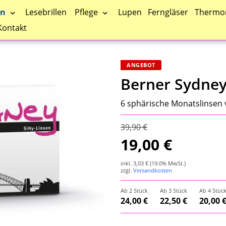
en
Pflege
Lesebrillen
Lupen
Ferngläser
Thermo
Kontakt
ANGEBOT
Berner Sydney
6 sphärische Monatslinsen 
39,90 €
19,00 €
inkl.
3,03 €
(19.0% MwSt.)
zzgl.
Versandkosten
Ab 2 Stück
Ab 3 Stück
Ab 4 Stüc
24,00 €
22,50 €
20,00 