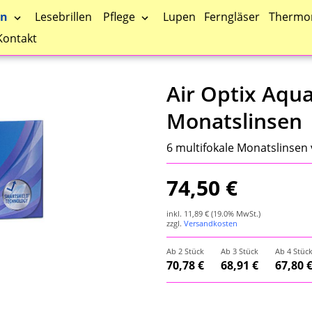
en
Pflege
Lesebrillen
Lupen
Ferngläser
Thermo
Kontakt
Air Optix Aqua
Monatslinsen
6 multifokale Monatslinsen
74,50 €
inkl.
11,89 €
(19.0% MwSt.)
zzgl.
Versandkosten
Ab 2 Stück
Ab 3 Stück
Ab 4 Stüc
70,78 €
68,91 €
67,80 