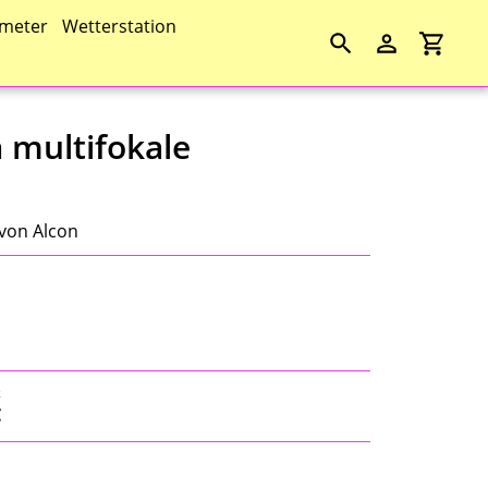
meter
Wetterstation
Suchen
Einloggen
Einkau
 multifokale
 von Alcon
k
€