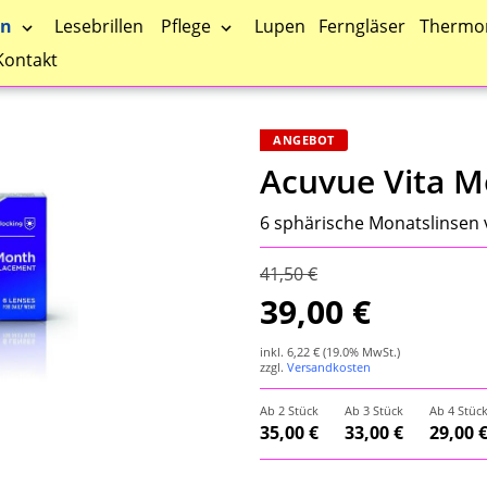
en
Pflege
Lesebrillen
Lupen
Ferngläser
Thermo
Kontakt
ANGEBOT
Acuvue Vita M
6 sphärische Monatslinsen
41,50 €
39,00 €
inkl.
6,22 €
(19.0% MwSt.)
zzgl.
Versandkosten
Ab 2 Stück
Ab 3 Stück
Ab 4 Stüc
35,00 €
33,00 €
29,00 