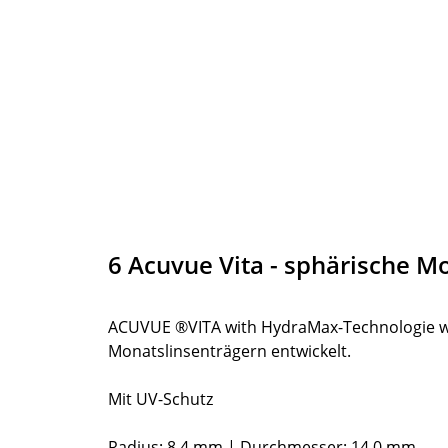
6 Acuvue Vita - sphärische M
ACUVUE ®VITA with HydraMax-Technologie wur
Monatslinsenträgern entwickelt.
Mit UV-Schutz
Radius: 8,4 mm | Durchmesser: 14,0 mm.