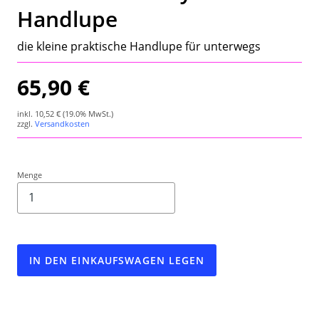
Handlupe
Wetterstation
die kleine praktische Handlupe für unterwegs
Hygrometer
65,90 €
Über uns
inkl.
10,52 €
(19.0% MwSt.)
Kontakt
zzgl.
Versandkosten
Menge
IN DEN EINKAUFSWAGEN LEGEN