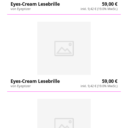
Eyes-Cream Lesebrille
59,00 €
Wetterstation
von Eyeptizer
inkl. 9,42 € (19.0% MwSt.)
Hygrometer
Über uns
Kontakt
Eyes-Cream Lesebrille
59,00 €
von Eyeptizer
inkl. 9,42 € (19.0% MwSt.)