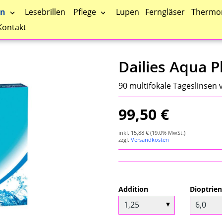
en
Pflege
Lesebrillen
Lupen
Ferngläser
Thermo
Kontakt
Dailies Aqua P
90 multifokale Tageslinsen 
99,50 €
inkl.
15,88 €
(19.0% MwSt.)
zzgl.
Versandkosten
Addition
Dioptrie