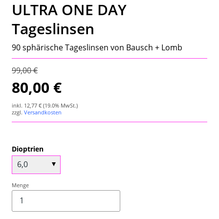
ULTRA ONE DAY
Wetterstation
Tageslinsen
Hygrometer
90 sphärische Tageslinsen von Bausch + Lomb
Über uns
99,00 €
Kontakt
80,00 €
inkl.
12,77 €
(19.0% MwSt.)
zzgl.
Versandkosten
Dioptrien
Menge