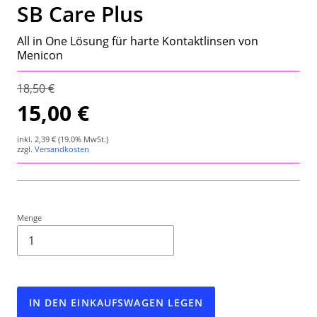
SB Care Plus
Wetterstation
All in One Lösung für harte Kontaktlinsen von
Hygrometer
Menicon
Über uns
18,50 €
15,00 €
Kontakt
inkl.
2,39 €
(19.0% MwSt.)
zzgl.
Versandkosten
Menge
IN DEN EINKAUFSWAGEN LEGEN