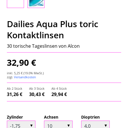
Wetterstation
Hygrometer
Dailies Aqua Plus toric
Kontaktlinsen
Über uns
30 torische Tageslinsen von Alcon
Kontakt
32,90 €
inkl.
5,25 €
(19.0% MwSt.)
zzgl.
Versandkosten
Ab 2 Stück
Ab 3 Stück
Ab 4 Stück
31,26 €
30,43 €
29,94 €
Zylinder
Achsen
Dioptrien