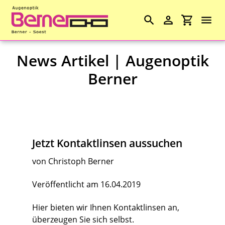
Suchen
Einloggen
Einkaufs
Direkt
News Artikel | Augenoptik
zum
Angebote
Inhalt
Berner
Kontaktlinsen
Lesebrillen
Pflege
Jetzt Kontaktlinsen aussuchen
Lupen
von Christoph Berner
Veröffentlicht am 16.04.2019
Ferngläser
Hier bieten wir Ihnen Kontaktlinsen an,
Thermometer
überzeugen Sie sich selbst.